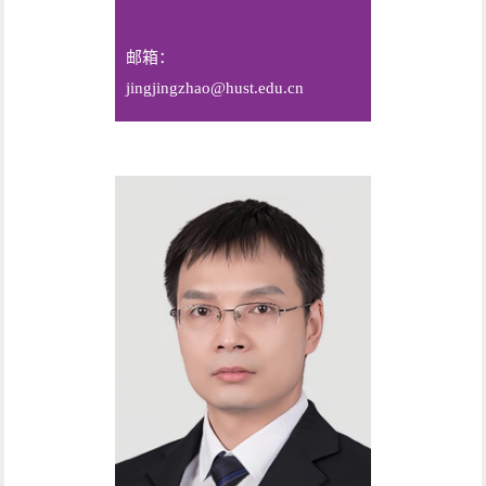
邮箱：
jingjingzhao@hust.edu.cn